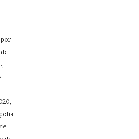
 por
 de
U,
y
020,
olis,
 de
to de