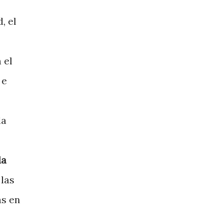
, el
 el
 e
la
da
 las
as en