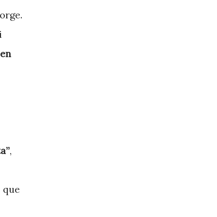
orge.
i
 en
ta”
,
o que