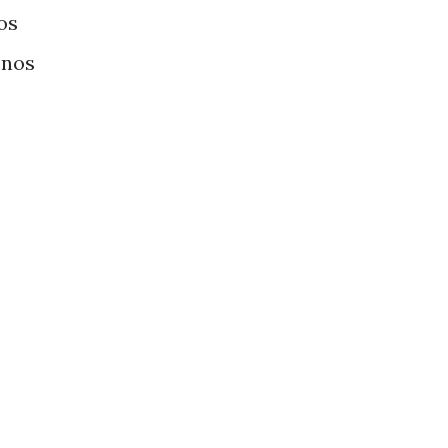
os
 nos