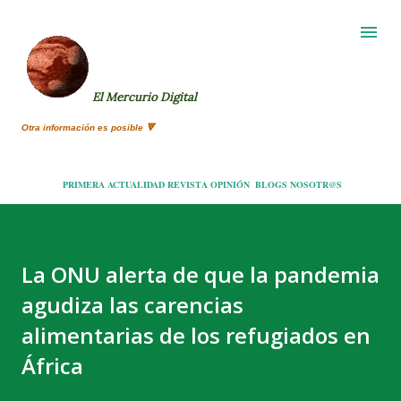
Ir al contenido principal
El Mercurio Digital
Otra información es posible 🔻
PRIMERA
ACTUALIDAD
REVISTA
OPINIÓN
BLOGS
NOSOTR@S
La ONU alerta de que la pandemia
agudiza las carencias
alimentarias de los refugiados en
África