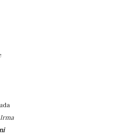
e
yuda
 Irma
ni