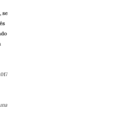
, se
és
ndo
a
2017
una