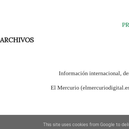
P
ARCHIVOS
Información internacional, de
El Mercurio (elmercuriodigital.e
This site uses cookies from Google to deliv