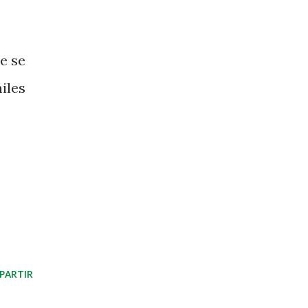
e se
iles
PARTIR