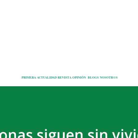
Ir al contenido principal
PRIMERA
ACTUALIDAD
REVISTA
OPINIÓN
BLOGS
NOSOTR@S
onas siguen sin viv