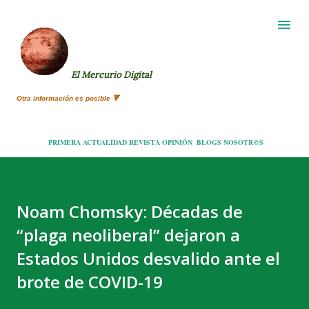
Ir al contenido principal
El Mercurio Digital
Otra información es posible 🔻
PRIMERA
ACTUALIDAD
REVISTA
OPINIÓN
BLOGS
NOSOTR@S
Noam Chomsky: Décadas de
“plaga neoliberal” dejaron a
Estados Unidos desvalido ante el
brote de COVID-19