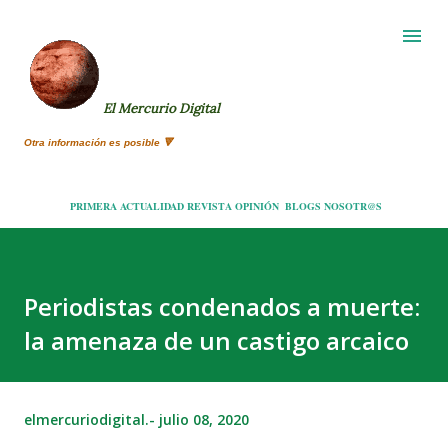
Ir al contenido principal
El Mercurio Digital
Otra información es posible 🔻
PRIMERA
ACTUALIDAD
REVISTA
OPINIÓN
BLOGS
NOSOTR@S
Periodistas condenados a muerte:
la amenaza de un castigo arcaico
elmercuriodigital.-
julio 08, 2020