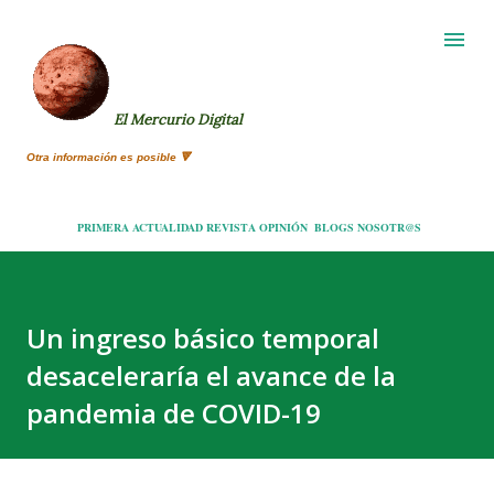
Ir al contenido principal
El Mercurio Digital
Otra información es posible 🔻
PRIMERA
ACTUALIDAD
REVISTA
OPINIÓN
BLOGS
NOSOTR@S
Un ingreso básico temporal
desaceleraría el avance de la
pandemia de COVID-19