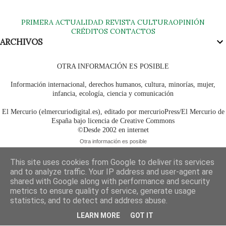
PRIMERA
ACTUALIDAD
REVISTA
CULTURA
OPINIÓN
CRÉDITOS
CONTACTOS
ARCHIVOS
OTRA INFORMACIÓN ES POSIBLE
Información internacional, derechos humanos, cultura, minorías, mujer,
infancia, ecología, ciencia y comunicación
El Mercurio (elmercuriodigital.es), editado por mercurioPress/El Mercurio de
España bajo licencia de Creative Commons
©Desde 2002 en internet
Otra información es posible
This site uses cookies from Google to deliver its services
and to analyze traffic. Your IP address and user-agent are
shared with Google along with performance and security
metrics to ensure quality of service, generate usage
statistics, and to detect and address abuse.
LEARN MORE
GOT IT