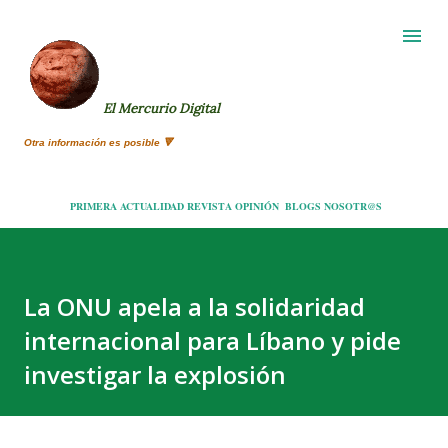
Ir al contenido principal
El Mercurio Digital
Otra información es posible 🔻
PRIMERA
ACTUALIDAD
REVISTA
OPINIÓN
BLOGS
NOSOTR@S
La ONU apela a la solidaridad
internacional para Líbano y pide
investigar la explosión