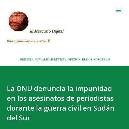
Ir al contenido principal
El Mercurio Digital
Otra información es posible 🔻
PRIMERA
ACTUALIDAD
REVISTA
OPINIÓN
BLOGS
NOSOTR@S
La ONU denuncia la impunidad
en los asesinatos de periodistas
durante la guerra civil en Sudán
del Sur