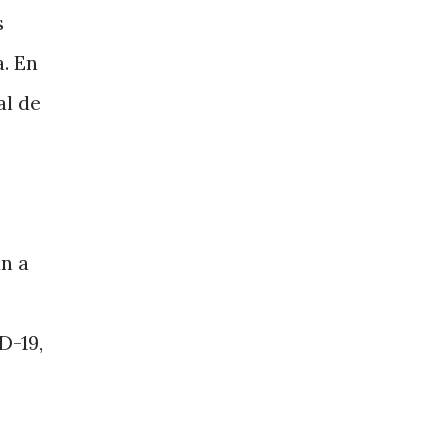
s
. En
al de
n a
D-19,