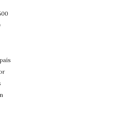
500
0
país
or
s
on