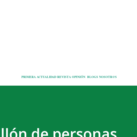
Ir al contenido principal
PRIMERA
ACTUALIDAD
REVISTA
OPINIÓN
BLOGS
NOSOTR@S
llón de personas