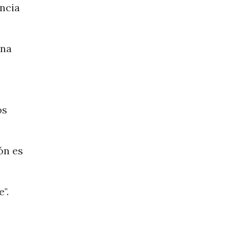
encia
ina
os
ón es
".