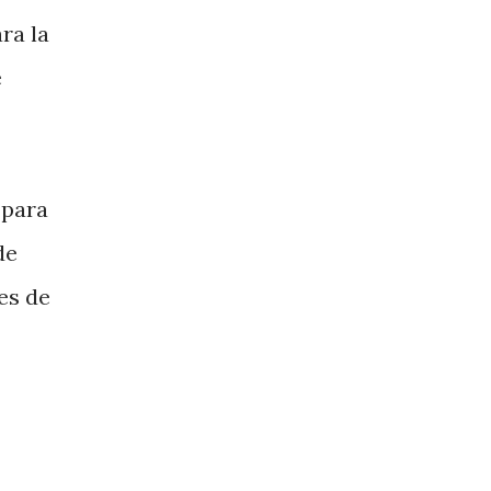
ra la
e
 para
de
es de