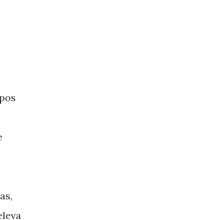
upos
e
as,
eleva