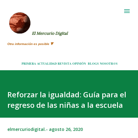
Ir al contenido principal
El Mercurio Digital
Otra información es posible 🔻
PRIMERA
ACTUALIDAD
REVISTA
OPINIÓN
BLOGS
NOSOTR@S
Reforzar la igualdad: Guía para el
regreso de las niñas a la escuela
elmercuriodigital.-
agosto 26, 2020