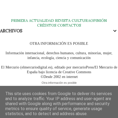
PRIMERA
ACTUALIDAD
REVISTA
CULTURA
OPINIÓN
CRÉDITOS
CONTACTOS
ARCHIVOS
OTRA INFORMACIÓN ES POSIBLE
Información internacional, derechos humanos, cultura, minorías, mujer,
infancia, ecología, ciencia y comunicación
El Mercurio (elmercuriodigital.es), editado por mercurioPress/El Mercurio de
España bajo licencia de Creative Commons
©Desde 2002 en internet
Otra información es posible
This site uses cookies from Google to deliver its services
and to analyze traffic. Your IP address and user-agent are
shared with Google along with performance and security
metrics to ensure quality of service, generate usage
statistics, and to detect and address abuse.