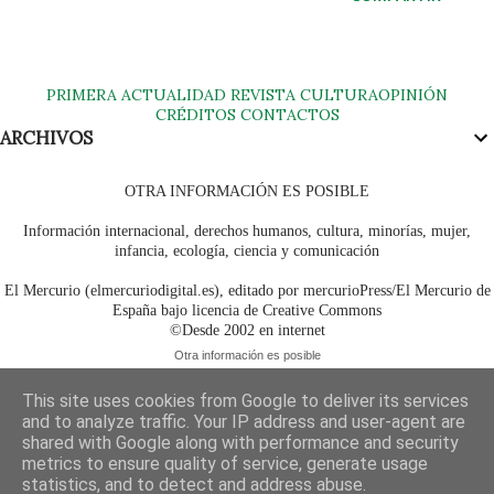
PRIMERA
ACTUALIDAD
REVISTA
CULTURA
OPINIÓN
CRÉDITOS
CONTACTOS
ARCHIVOS
OTRA INFORMACIÓN ES POSIBLE
Información internacional, derechos humanos, cultura, minorías, mujer,
infancia, ecología, ciencia y comunicación
El Mercurio (elmercuriodigital.es), editado por mercurioPress/El Mercurio de
España bajo licencia de Creative Commons
©Desde 2002 en internet
Otra información es posible
This site uses cookies from Google to deliver its services
and to analyze traffic. Your IP address and user-agent are
shared with Google along with performance and security
metrics to ensure quality of service, generate usage
statistics, and to detect and address abuse.