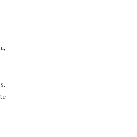
a,
s,
te