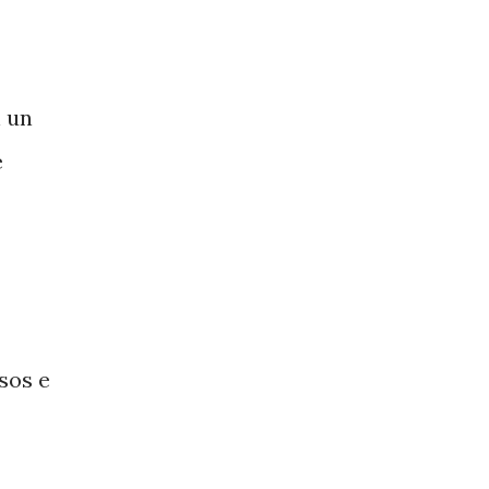
n un
e
sos e