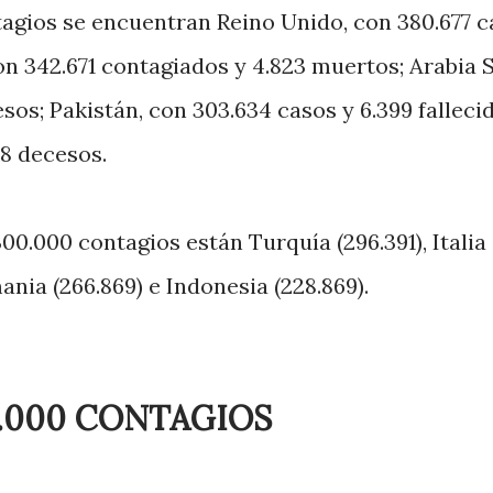
tagios se encuentran Reino Unido, con 380.677 
con 342.671 contagiados y 4.823 muertos; Arabia 
esos; Pakistán, con 303.634 casos y 6.399 fallecid
48 decesos.
300.000 contagios están Turquía (296.391), Italia
emania (266.869) e Indonesia (228.869).
0.000 CONTAGIOS