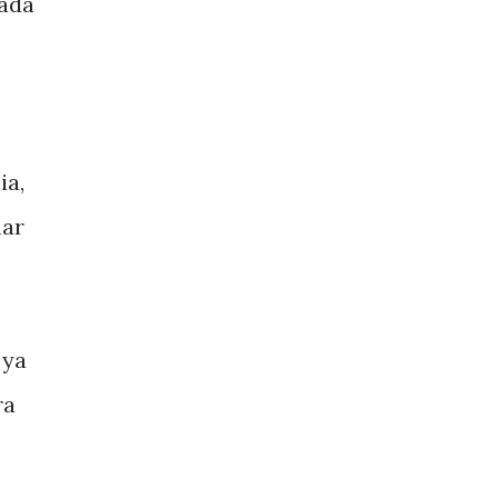
cada
ia,
mar
 ya
ra