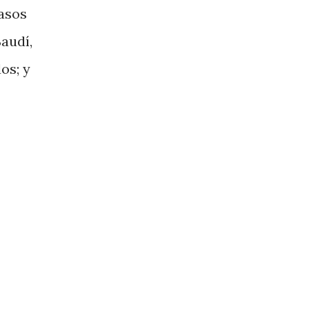
casos
Saudí,
os; y