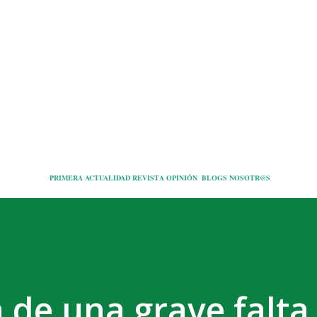
Ir al contenido principal
PRIMERA
ACTUALIDAD
REVISTA
OPINIÓN
BLOGS
NOSOTR@S
 de una grave falta