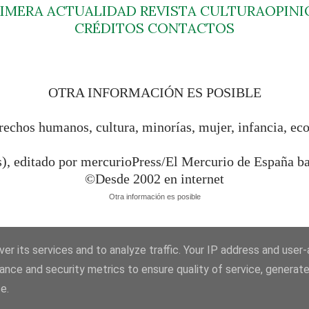
RIMERA
ACTUALIDAD
REVISTA
CULTURA
OPINI
CRÉDITOS
CONTACTOS
OTRA INFORMACIÓN ES POSIBLE
rechos humanos, cultura, minorías, mujer, infancia, ec
s), editado por mercurioPress/El Mercurio de España 
©Desde 2002 en internet
Otra información es posible
er its services and to analyze traffic. Your IP address and user
ance and security metrics to ensure quality of service, generat
e.