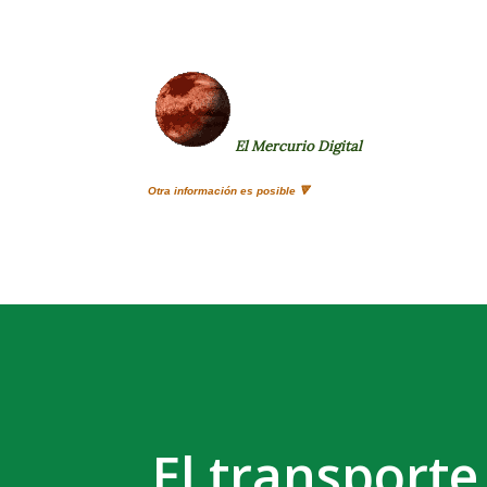
El Mercurio Digital
Otra información es posible 🔻
El transporte