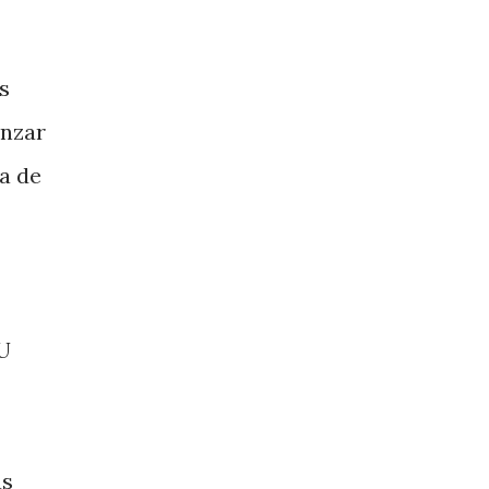
s
enzar
a de
NU
as