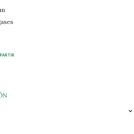
un
gases
PARTIR
ÓN