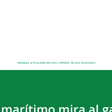
Ir al contenido principal
PRIMERA
ACTUALIDAD
REVISTA
OPINIÓN
BLOGS
NOSOTR@S
 marítimo mira al g