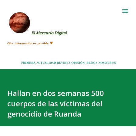
Ir al contenido principal
El Mercurio Digital
Otra información es posible 🔻
PRIMERA
ACTUALIDAD
REVISTA
OPINIÓN
BLOGS
NOSOTR@S
Hallan en dos semanas 500
cuerpos de las víctimas del
genocidio de Ruanda