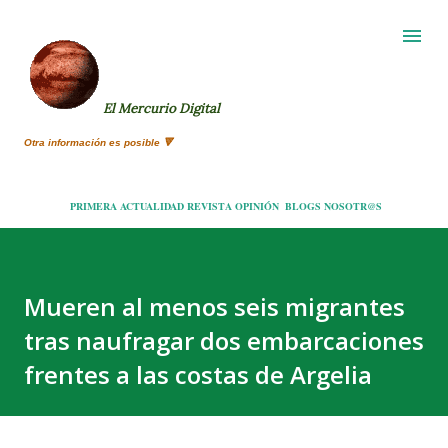
Ir al contenido principal
El Mercurio Digital
Otra información es posible 🔻
PRIMERA
ACTUALIDAD
REVISTA
OPINIÓN
BLOGS
NOSOTR@S
Mueren al menos seis migrantes
tras naufragar dos embarcaciones
frentes a las costas de Argelia