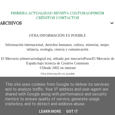
PRIMERA
ACTUALIDAD
REVISTA
CULTURA
OPINIÓN
CRÉDITOS
CONTACTOS
ARCHIVOS
OTRA INFORMACIÓN ES POSIBLE
Información internacional, derechos humanos, cultura, minorías, mujer,
infancia, ecología, ciencia y comunicación
El Mercurio (elmercuriodigital.es), editado por mercurioPress/El Mercurio de
España bajo licencia de Creative Commons
©Desde 2002 en internet
Otra información es posible
This site uses cookies from Google to deliver its services
and to analyze traffic. Your IP address and user-agent are
shared with Google along with performance and security
metrics to ensure quality of service, generate usage
statistics, and to detect and address abuse.
LEARN MORE
GOT IT