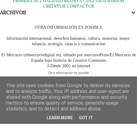
PRIMERA
ACTUALIDAD
REVISTA
CULTURA
OPINIÓN
CRÉDITOS
CONTACTOS
ARCHIVOS
OTRA INFORMACIÓN ES POSIBLE
Información internacional, derechos humanos, cultura, minorías, mujer,
infancia, ecología, ciencia y comunicación
El Mercurio (elmercuriodigital.es), editado por mercurioPress/El Mercurio de
España bajo licencia de Creative Commons
©Desde 2002 en internet
Otra información es posible
This site uses cookies from Google to deliver its services
and to analyze traffic. Your IP address and user-agent are
shared with Google along with performance and security
metrics to ensure quality of service, generate usage
statistics, and to detect and address abuse.
LEARN MORE
GOT IT