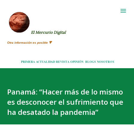
Ir al contenido principal
El Mercurio Digital
Otra información es posible 🔻
PRIMERA
ACTUALIDAD
REVISTA
OPINIÓN
BLOGS
NOSOTR@S
Panamá: “Hacer más de lo mismo
es desconocer el sufrimiento que
ha desatado la pandemia”