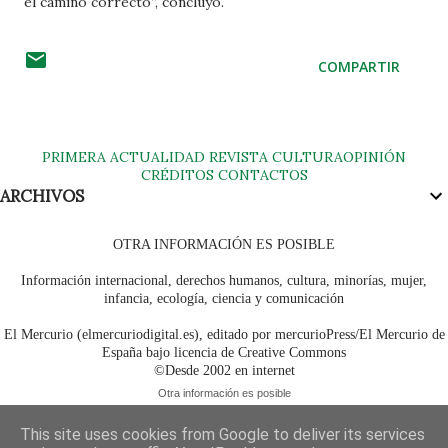
el camino correcto”, concluyó.
COMPARTIR
PRIMERA
ACTUALIDAD
REVISTA
CULTURA
OPINIÓN
CRÉDITOS
CONTACTOS
ARCHIVOS
OTRA INFORMACIÓN ES POSIBLE
Información internacional, derechos humanos, cultura, minorías, mujer,
infancia, ecología, ciencia y comunicación
El Mercurio (elmercuriodigital.es), editado por mercurioPress/El Mercurio de
España bajo licencia de Creative Commons
©Desde 2002 en internet
Otra información es posible
This site uses cookies from Google to deliver its services