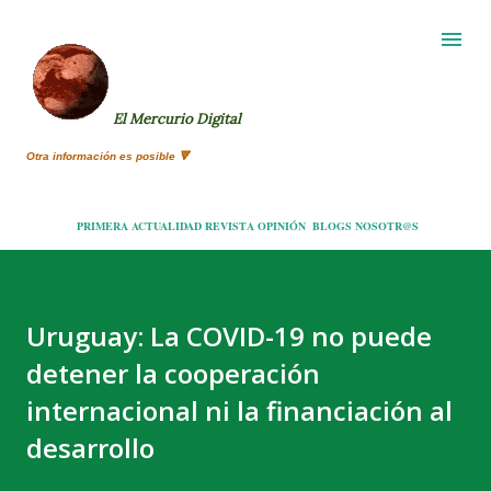
Ir al contenido principal
El Mercurio Digital
Otra información es posible 🔻
PRIMERA
ACTUALIDAD
REVISTA
OPINIÓN
BLOGS
NOSOTR@S
Uruguay: La COVID-19 no puede
detener la cooperación
internacional ni la financiación al
desarrollo