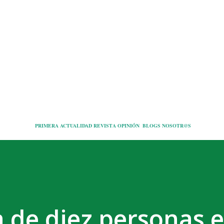
Ir al contenido principal
PRIMERA
ACTUALIDAD
REVISTA
OPINIÓN
BLOGS
NOSOTR@S
 de diez personas 