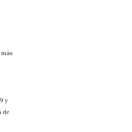
n más
9 y
a de