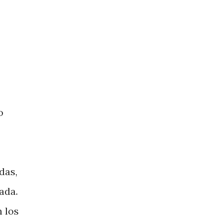
o
das,
ada.
 los