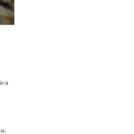
ica
mu,