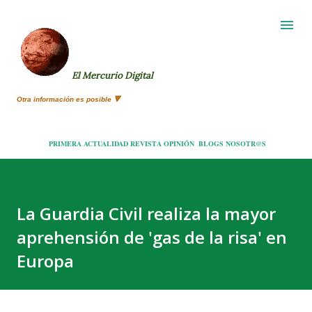
Ir al contenido principal
El Mercurio Digital
Otra información es posible 🔻
PRIMERA
ACTUALIDAD
REVISTA
OPINIÓN
BLOGS
NOSOTR@S
La Guardia Civil realiza la mayor
aprehensión de 'gas de la risa' en
Europa