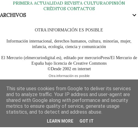
PRIMERA
ACTUALIDAD
REVISTA
CULTURA
OPINIÓN
CRÉDITOS
CONTACTOS
ARCHIVOS
OTRA INFORMACIÓN ES POSIBLE
Información internacional, derechos humanos, cultura, minorías, mujer,
infancia, ecología, ciencia y comunicación
El Mercurio (elmercuriodigital.es), editado por mercurioPress/El Mercurio de
España bajo licencia de Creative Commons
©Desde 2002 en internet
Otra información es posible
This site uses cookies from Google to deliver its services
and to analyze traffic. Your IP address and user-agent are
shared with Google along with performance and security
metrics to ensure quality of service, generate usage
statistics, and to detect and address abuse.
LEARN MORE
GOT IT