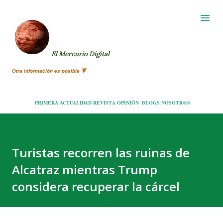
Ir al contenido principal
El Mercurio Digital
Otra información es posible 🔻
PRIMERA
ACTUALIDAD
REVISTA
OPINIÓN
BLOGS
NOSOTR@S
Turistas recorren las ruinas de
Alcatraz mientras Trump
considera recuperar la cárcel