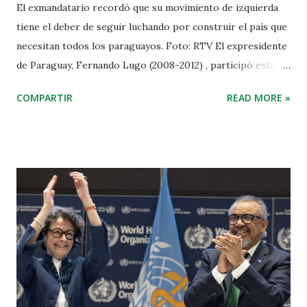
El exmandatario recordó que su movimiento de izquierda
tiene el deber de seguir luchando por construir el país que
necesitan todos los paraguayos. Foto: RTV El expresidente
de Paraguay, Fernando Lugo (2008-2012) , participó este
domingo en un acto de seguidores del Frente Guasú en que
COMPARTIR
READ MORE »
se celebró el aniversario 17 de su llegada a la Presidencia,
que abrió un periodo de cambios en favor de los
trabajadores, crecimiento económico con justicia social y
puso fin a la hegemonía política que por unos 60 años tuvo
el Partido Colorado. Durante el acto de masas, que se
realizó en la localidad de Liberación, departamento de San
Pedro (centro), el exmandatario recordó que su movimiento
de izquierda tiene el deber de seguir luchando por
construir el país que necesitan todos los paraguayos .
«Todos soñamos con un Paraguay diferente, un Paraguay
nuevo sin élites», aseveró Lugo , quien definió «el Paraguay