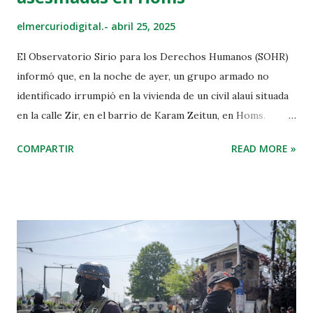
elmercuriodigital.-
abril 25, 2025
El Observatorio Sirio para los Derechos Humanos (SOHR)
informó que, en la noche de ayer, un grupo armado no
identificado irrumpió en la vivienda de un civil alauí situada
en la calle Zir, en el barrio de Karam Zeitun, en Homs.
Según SOHR, durante el asalto los atacantes mataron a dos
COMPARTIR
READ MORE »
hermanos y arrojaron sus cuerpos a la calle. Asimismo, la
organización señaló que en la localidad de Kefer Aya,
también en Homs, fue hallado el cuerpo sin vida de un
ingeniero alauí originario de la aldea de Şeîratê. El
ingeniero, especializado en perforación de pozos, había
sido dado por desaparecido desde el momento en que se
incorporó a su puesto de trabajo. ANHA