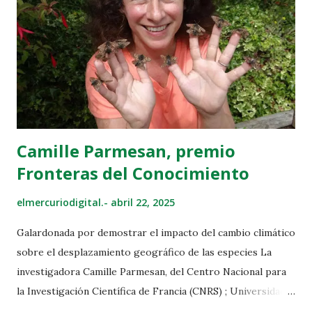
kilómetros de Esmeraldas, con el hipocentro ubicado a
unos 30 kilómetros de profundidad. Asimismo, ha señalado
que, tras este primer temblor, se han registrado dos
réplicas de magnitud 4,4 y 3,8 en la escala de Richter, unos
terremotos que habrían causado daños materiales en la
ciudad de Esmeraldas, según ha recogi...
Camille Parmesan, premio
Fronteras del Conocimiento
elmercuriodigital.-
abril 22, 2025
Galardonada por demostrar el impacto del cambio climático
sobre el desplazamiento geográfico de las especies La
investigadora Camille Parmesan, del Centro Nacional para
la Investigación Científica de Francia (CNRS) ; Universidad
de Texas, EEUU; y Universidad dePlymouth, Reino Unido)