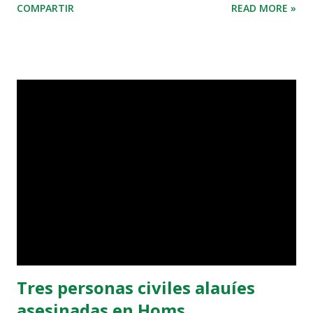
COMPARTIR
READ MORE »
conspirar contra la seguridad nacional, así como de hacer
propaganda contra el Estado”. Cabe recordar que el pasado
17 de febrero, Gelare Ebasî fue detenida en su domicilio en
Teherán por agentes del Ministerio de Inteligencia de Irán
sin orden judicial, y posteriormente fue trasladada a la
prisión de Evin. El 28 de marzo fue puesta en libertad
provisional tras el pago de una fianza de mil millones de
tomanes, a la espera del juicio. ANHA
Tres personas civiles alauíes
asesinadas en Homs