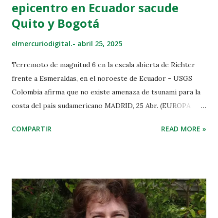
epicentro en Ecuador sacude
Quito y Bogotá
elmercuriodigital.-
abril 25, 2025
Terremoto de magnitud 6 en la escala abierta de Richter
frente a Esmeraldas, en el noroeste de Ecuador - USGS
Colombia afirma que no existe amenaza de tsunami para la
costa del país sudamericano MADRID, 25 Abr. (EUROPA
PRESS) - Un terremoto de magnitud 6 en la escala abierta
COMPARTIR
READ MORE »
de Richter ha sacudido este viernes el noroeste de
Ecuador, llegando a ser sentido por residentes en la capital,
Quito, así como en varias zonas de Colombia, incluida la
capital, Bogotá, sin que por ahora haya informaciones
sobre víctimas. El Instituto Geofísico de Ecuador ha
indicado en su página web que el epicentro del seísmo ha
estado situado frente a la costa del país, a unos nueve