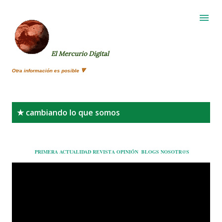
Ir al contenido principal
El Mercurio Digital
Otra información es posible 🔻
E
★ cambiando lo que somos
n
t
r
PRIMERA
ACTUALIDAD
REVISTA
OPINIÓN
BLOGS
NOSOTR@S
a
d
a
s