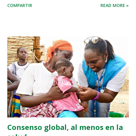
COMPARTIR
READ MORE »
ha sido galardonada con el premio Fronteras del
Conocimiento de la Fundación BBVA en la categoria de
cambio climático por demostrar de forma pionera que “las
especies salvajes modifican su distribución geográfica en
respuesta al cambio climático”, destaca el acta del jurado.
Los “estudios pioneros” de la galardonada han comprobado
que “las especies silvestres modifican su distribución
geográfica” en respuesta al aumento global de las
temperaturas, desplazándose hacia los polos y a zonas más
elevadas, un hallazgo fundamental que ha “sentado las bases
de la ecología del cambio climático”. A mediados de los años
90, la galardonada comprobó que varias especies de
mariposa en Estados Unidos y Europa...
Consenso global, al menos en la