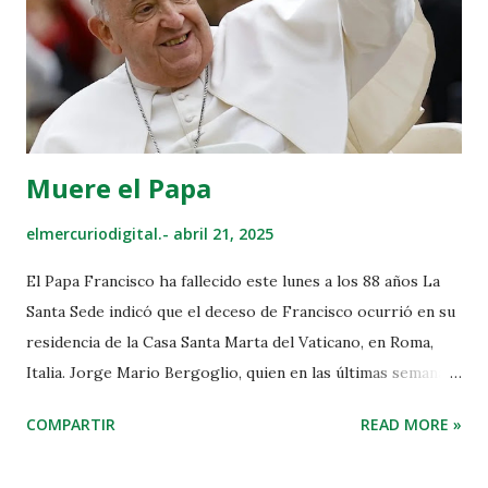
impacto potencial de futuros flagelos sanitarios. El mismo
se promulgará oficialmente en mayo durante la Asamblea
Mundial de la Salud, el órgano decisorio más importante de
la OMS. Posteriormente, una vez que sea ratificado por al
menos 60 países, comenzará a reg...
Muere el Papa
elmercuriodigital.-
abril 21, 2025
El Papa Francisco ha fallecido este lunes a los 88 años La
Santa Sede indicó que el deceso de Francisco ocurrió en su
residencia de la Casa Santa Marta del Vaticano, en Roma,
Italia. Jorge Mario Bergoglio, quien en las últimas semanas
padeció una «pulmonía bilateral», falleció este lunes a las
COMPARTIR
READ MORE »
07:35 hora local (05:35 GMT), anunció el camarlengo, el
cardenal Kevin Joseph Farrel. El papa Francisco en una