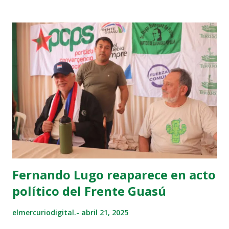
imagen de 2024. EFE/EPA/Fabio Frustaci El Papa
Francisco falleció este lunes de Pascua, 21 de abril de 2025,
a la edad de 88 años, informó el Vaticano. La Santa Sede
indicó que el deceso de Francisco ocurrió en su residencia
de la Casa Santa Marta del Vaticano, en Roma, Italia. Jorge
Mario Bergoglio, quien en las últimas semanas padeció una
«pulmonía bilateral» con «infección polimicrobiana», falleció
este lunes a las 07:35 hora local (05:35 GMT) en su
residencia de la Casa Santa Marta, anunció en un video
mensaje el camarlengo, el cardenal Kevin Joseph Farrel.
«Con profu...
Fernando Lugo reaparece en acto
político del Frente Guasú
elmercuriodigital.-
abril 21, 2025