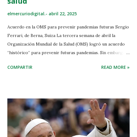
salud
elmercuriodigital.-
abril 22, 2025
Acuerdo en la OMS para prevenir pandemias futuras Sergio
Ferrari, de Berna, Suiza La tercera semana de abril la
Organización Mundial de la Salud (OMS) logró un acuerdo
“histórico” para prevenir futuras pandemias. Sin embargo,
la salud pública global sigue en picada. La prevención es la
COMPARTIR
READ MORE »
palanca decisiva para confrontar los graves problemas
mundiales relativos a la salud. Foto: OCHA/Giles Clarke.
Una trabajadora de salud de la Agencia de la ONU para los
Refugiados atiende a un bebé en centro sanitario en el
norte de Burkina Faso La madrugada del 16 de abril, 190
Estados expresaron su apoyo en Ginebra, Suiza, a un
Acuerdo sobre prevención, preparación y respuesta frente
a pandemias (o Acuerdo sobre Pandemias) para mitigar el