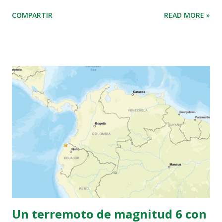
turística en la parte de la región de Cachemira bajo
COMPARTIR
READ MORE »
administración india, que se saldó con la muerte de al
menos 26 personas, ha supuesto un rápido repunte de las
tensiones entre India y Pakistán, que se disputan el control
del territorio, y ha hecho temer con una escalada militar
entre las dos potencias nucleares. El ataque fue ejecutado
por milicianos del Frente de Resistencia, una organización
creada en 2019 y vinculada al grupo armado islamista
Lashkar-e-Taiba (LeT), contra personas que realizaban
turismo en Pahalgam, un destino popular en la Cachemira
india, matando a 25 indios y un nepalí. La Policía de Jammu y
Cachemira publicó el jueves retratos robot de los tres
responsables del ataque, dos de los cuales serían
paquistaníes, mientras que el otro es ...
Un terremoto de magnitud 6 con