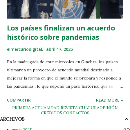
que necesitamos» como un país «en el que nos ayudamos…
todos juntos para que ese país que t...
Los países finalizan un acuerdo
histórico sobre pandemias
elmercuriodigital.-
abril 17, 2025
En la madrugada de este miércoles en Ginebra, los países
ultimaron un proyecto de acuerdo mundial destinado a
mejorar la forma en que el mundo se prepara y responde a
las pandemias , lo que supone un paso histórico que se
presentará a la Asamblea Mundial de la Salud en mayo para
COMPARTIR
READ MORE »
su adopción. Elaborado tras más de tres años de
PRIMERA
ACTUALIDAD
REVISTA
CULTURA
OPINIÓN
negociaciones bajo los auspicios de la Organización
CRÉDITOS
CONTACTOS
ARCHIVOS
Mundial de la Salud ( OMS ), el borrador esboza un marco
para reforzar la colaboración internacional, la equidad y la
mayo 2025
37