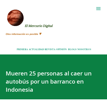
Ir al contenido principal
El Mercurio Digital
Otra información es posible 🔻
PRIMERA
ACTUALIDAD
REVISTA
OPINIÓN
BLOGS
NOSOTR@S
Mueren 25 personas al caer un
autobús por un barranco en
Indonesia