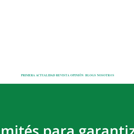
Ir al contenido principal
PRIMERA
ACTUALIDAD
REVISTA
OPINIÓN
BLOGS
NOSOTR@S
mités para garantiz