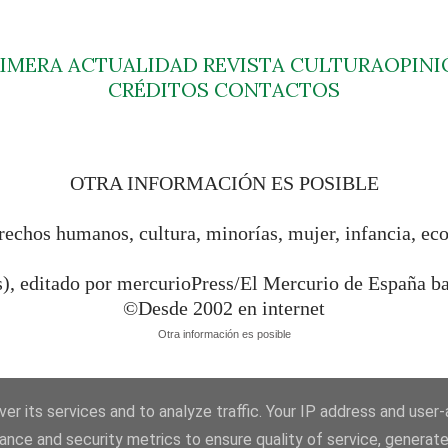
RIMERA
ACTUALIDAD
REVISTA
CULTURA
OPINI
CRÉDITOS
CONTACTOS
OTRA INFORMACIÓN ES POSIBLE
rechos humanos, cultura, minorías, mujer, infancia, ec
s), editado por mercurioPress/El Mercurio de España 
©Desde 2002 en internet
Otra información es posible
er its services and to analyze traffic. Your IP address and user
ance and security metrics to ensure quality of service, generat