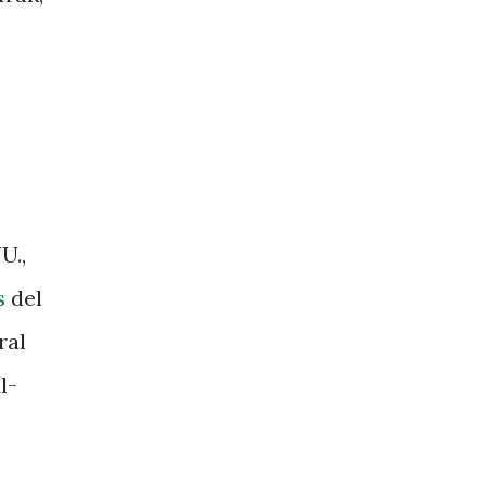
U.,
s
del
ral
l-