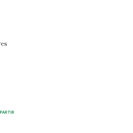
u
res
PARTIR