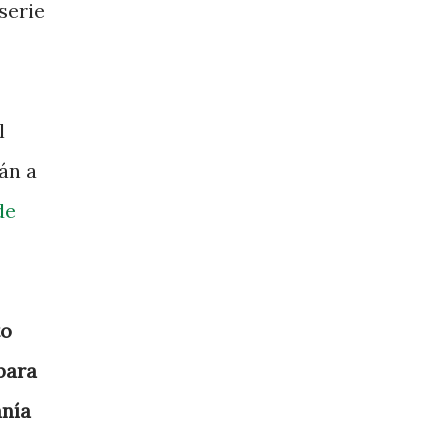
serie
l
án a
de
to
 para
anía