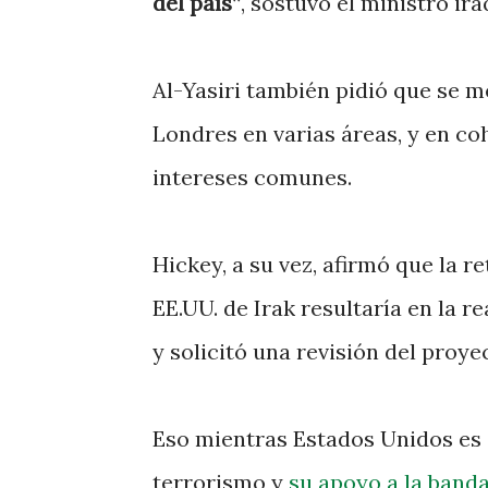
del país”
, sostuvo el ministro ira
Al-Yasiri también pidió que se m
Londres en varias áreas, y en co
intereses comunes.
Hickey, a su vez, afirmó que la r
EE.UU. de Irak resultaría en la r
y solicitó una revisión del proye
Eso mientras Estados Unidos es
terrorismo y
su apoyo a la banda