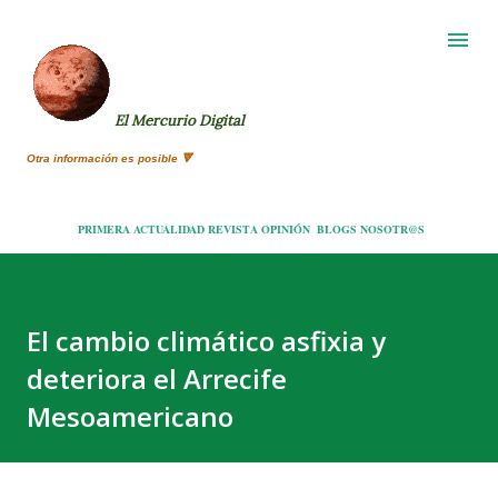
Ir al contenido principal
El Mercurio Digital
Otra información es posible 🔻
PRIMERA
ACTUALIDAD
REVISTA
OPINIÓN
BLOGS
NOSOTR@S
El cambio climático asfixia y
deteriora el Arrecife
Mesoamericano