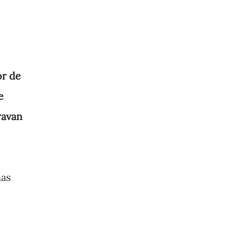
or de
e
ravan
nas
,