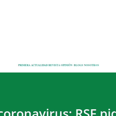
Ir al contenido principal
PRIMERA
ACTUALIDAD
REVISTA
OPINIÓN
BLOGS
NOSOTR@S
oronavirus: RSF pid