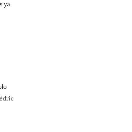
s ya
olo
Cédric