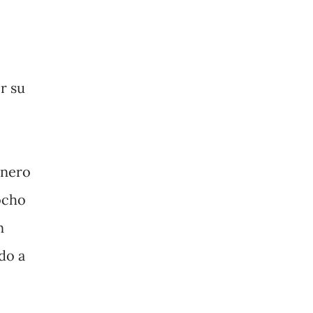
r su
enero
ocho
n
do a