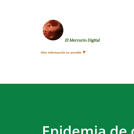
El Mercurio Digital
Otra información es posible 🔻
Epidemia de c