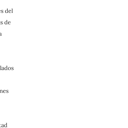
s del
s de
a
lados
enes
tad