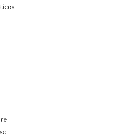
íticos
bre
 se