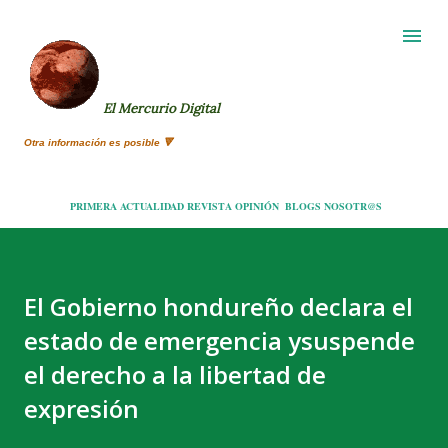
Ir al contenido principal
El Mercurio Digital
Otra información es posible 🔻
PRIMERA
ACTUALIDAD
REVISTA
OPINIÓN
BLOGS
NOSOTR@S
El Gobierno hondureño declara el
estado de emergencia ysuspende
el derecho a la libertad de
expresión