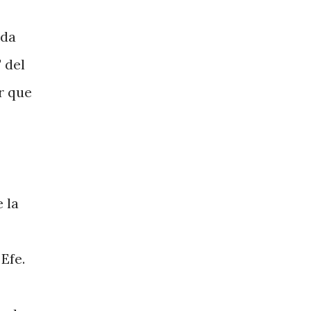
ada
 del
r que
 la
Efe.