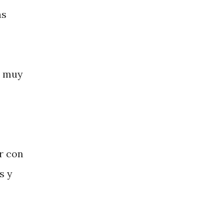
as
s muy
o
r con
s y