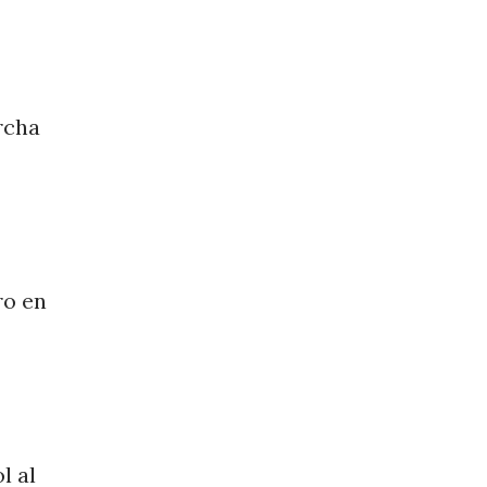
rcha
ro en
l al