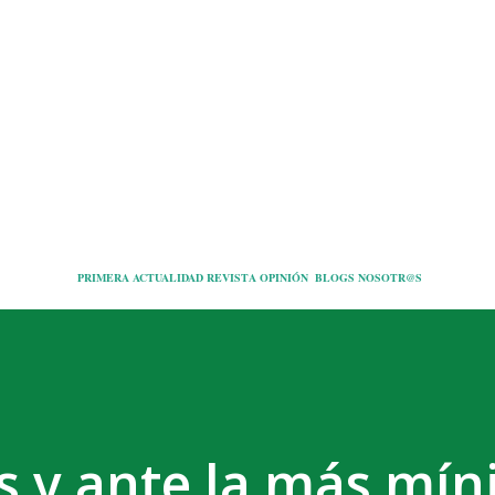
Ir al contenido principal
PRIMERA
ACTUALIDAD
REVISTA
OPINIÓN
BLOGS
NOSOTR@S
os y ante la más mí