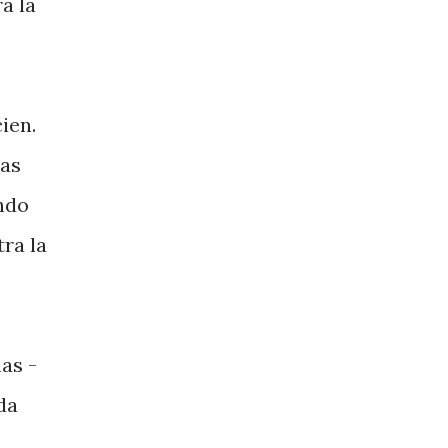
a la
ien.
las
ando
ra la
as -
da