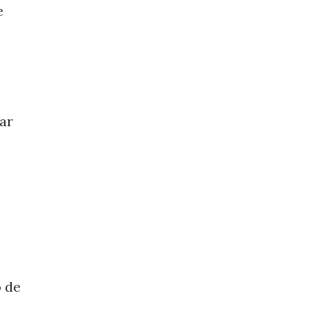
e
ar
o de