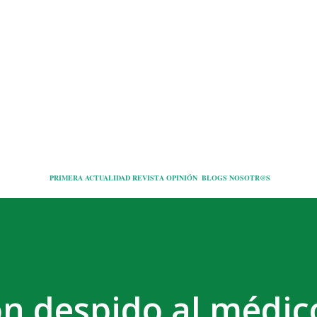
Ir al contenido principal
PRIMERA
ACTUALIDAD
REVISTA
OPINIÓN
BLOGS
NOSOTR@S
n despido al médic