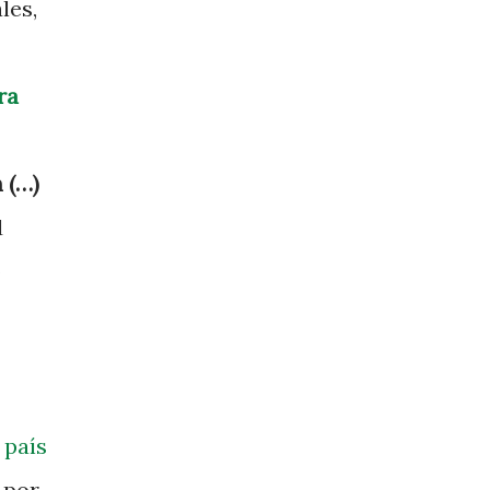
les,
ra
 (…)
d
o
 país
 por