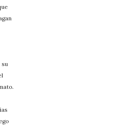
que
hagan
 su
el
mato.
ias
uego