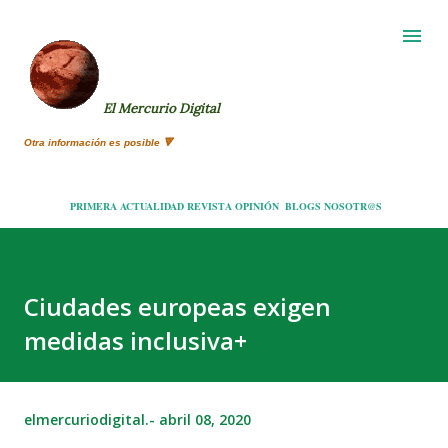
Ir al contenido principal
El Mercurio Digital
Otra información es posible 🔻
PRIMERA
ACTUALIDAD
REVISTA
OPINIÓN
BLOGS
NOSOTR@S
Ciudades europeas exigen
medidas inclusiva+
elmercuriodigital.-
abril 08, 2020