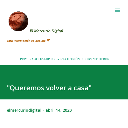
Ir al contenido principal
El Mercurio Digital
Otra información es posible 🔻
PRIMERA
ACTUALIDAD
REVISTA
OPINIÓN
BLOGS
NOSOTR@S
"Queremos volver a casa"
elmercuriodigital.-
abril 14, 2020