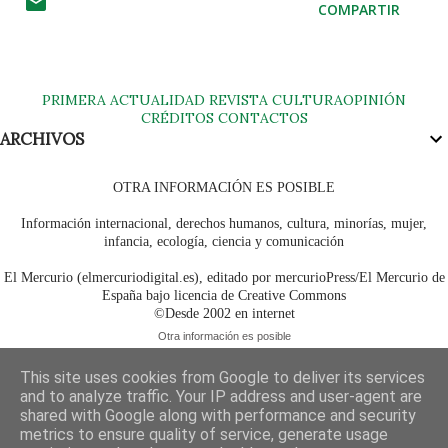
COMPARTIR
PRIMERA
ACTUALIDAD
REVISTA
CULTURA
OPINIÓN
CRÉDITOS
CONTACTOS
ARCHIVOS
OTRA INFORMACIÓN ES POSIBLE
Información internacional, derechos humanos, cultura, minorías, mujer,
infancia, ecología, ciencia y comunicación
El Mercurio (elmercuriodigital.es), editado por mercurioPress/El Mercurio de
España bajo licencia de Creative Commons
©Desde 2002 en internet
Otra información es posible
This site uses cookies from Google to deliver its services
and to analyze traffic. Your IP address and user-agent are
shared with Google along with performance and security
metrics to ensure quality of service, generate usage