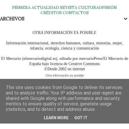
PRIMERA
ACTUALIDAD
REVISTA
CULTURA
OPINIÓN
CRÉDITOS
CONTACTOS
ARCHIVOS
OTRA INFORMACIÓN ES POSIBLE
Información internacional, derechos humanos, cultura, minorías, mujer,
infancia, ecología, ciencia y comunicación
El Mercurio (elmercuriodigital.es), editado por mercurioPress/El Mercurio de
España bajo licencia de Creative Commons
©Desde 2002 en internet
Otra información es posible
This site uses cookies from Google to deliver its services
and to analyze traffic. Your IP address and user-agent are
shared with Google along with performance and security
metrics to ensure quality of service, generate usage
statistics, and to detect and address abuse.
LEARN MORE
GOT IT