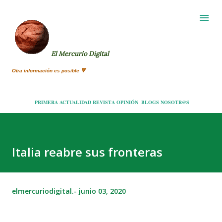
Ir al contenido principal
El Mercurio Digital
Otra información es posible 🔻
PRIMERA
ACTUALIDAD
REVISTA
OPINIÓN
BLOGS
NOSOTR@S
Italia reabre sus fronteras
elmercuriodigital.-
junio 03, 2020