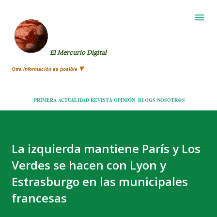
Ir al contenido principal
El Mercurio Digital
Otra información es posible 🔻
PRIMERA
ACTUALIDAD
REVISTA
OPINIÓN
BLOGS
NOSOTR@S
La izquierda mantiene París y Los
Verdes se hacen con Lyon y
Estrasburgo en las municipales
francesas