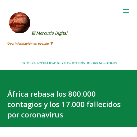
Ir al contenido principal
El Mercurio Digital
Otra información es posible 🔻
PRIMERA
ACTUALIDAD
REVISTA
OPINIÓN
BLOGS
NOSOTR@S
África rebasa los 800.000
contagios y los 17.000 fallecidos
por coronavirus