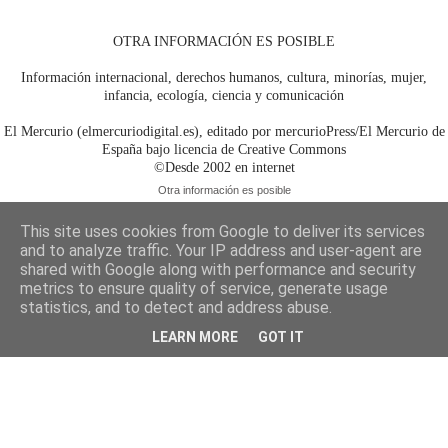
OTRA INFORMACIÓN ES POSIBLE
Información internacional, derechos humanos, cultura, minorías, mujer,
infancia, ecología, ciencia y comunicación
El Mercurio (elmercuriodigital.es), editado por mercurioPress/El Mercurio de
España bajo licencia de Creative Commons
©Desde 2002 en internet
Otra información es posible
This site uses cookies from Google to deliver its services
and to analyze traffic. Your IP address and user-agent are
shared with Google along with performance and security
metrics to ensure quality of service, generate usage
statistics, and to detect and address abuse.
LEARN MORE
GOT IT