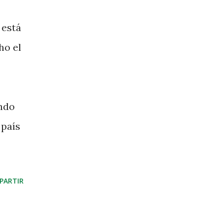
 está
ho el
endo
 país
PARTIR