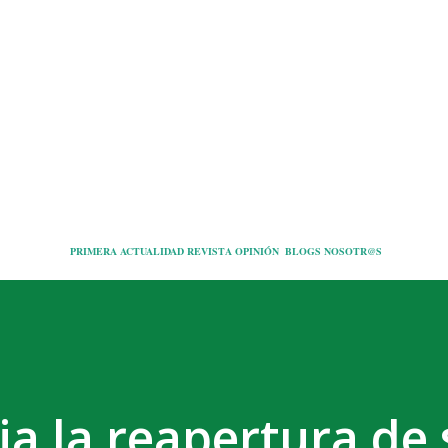
Ir al contenido principal
PRIMERA
ACTUALIDAD
REVISTA
OPINIÓN
BLOGS
NOSOTR@S
a la reapertura de 