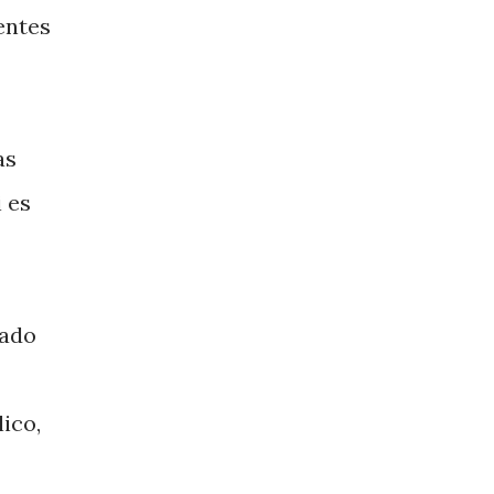
entes
as
 es
iado
ico,