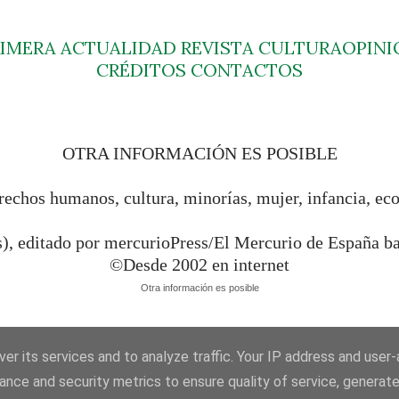
RIMERA
ACTUALIDAD
REVISTA
CULTURA
OPINI
CRÉDITOS
CONTACTOS
OTRA INFORMACIÓN ES POSIBLE
rechos humanos, cultura, minorías, mujer, infancia, ec
s), editado por mercurioPress/El Mercurio de España 
©Desde 2002 en internet
Otra información es posible
er its services and to analyze traffic. Your IP address and user
ance and security metrics to ensure quality of service, generat