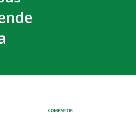
iende
a
COMPARTIR