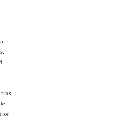
 a
s,
d
 tras
 de
rior-