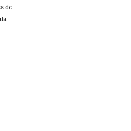
és de
ula