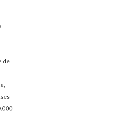
s
e de
a,
íses
0.000