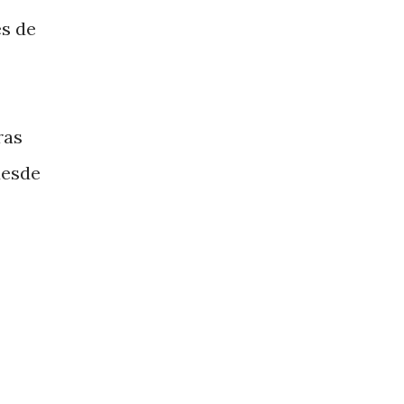
es de
ras
desde