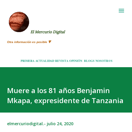
Ir al contenido principal
El Mercurio Digital
Otra información es posible 🔻
PRIMERA
ACTUALIDAD
REVISTA
OPINIÓN
BLOGS
NOSOTR@S
Muere a los 81 años Benjamin
Mkapa, expresidente de Tanzania
elmercuriodigital.-
julio 24, 2020