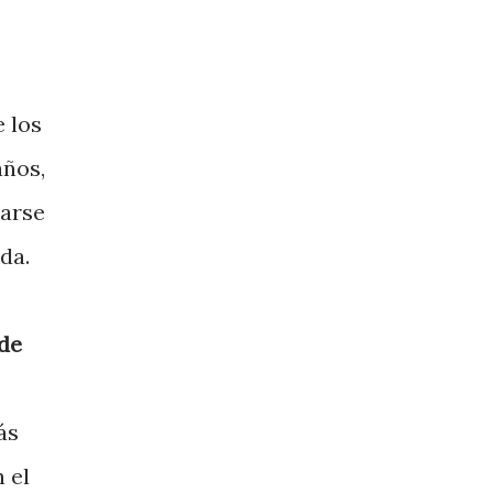
 los
años,
larse
da.
de
ás
 el