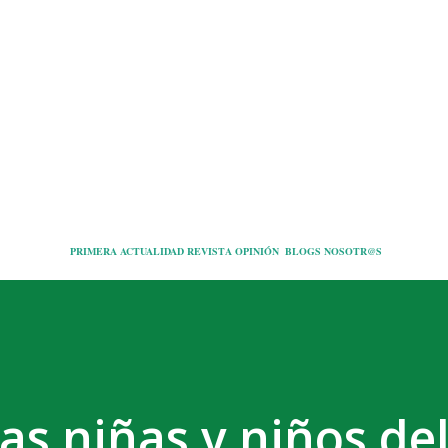
Ir al contenido principal
PRIMERA
ACTUALIDAD
REVISTA
OPINIÓN
BLOGS
NOSOTR@S
las niñas y niños de