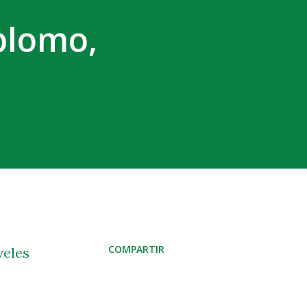
plomo,
COMPARTIR
veles