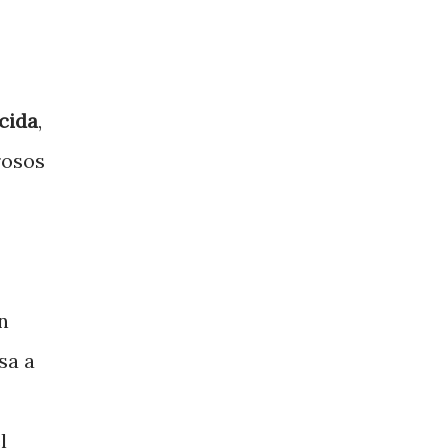
cida
,
rosos
n
sa a
l