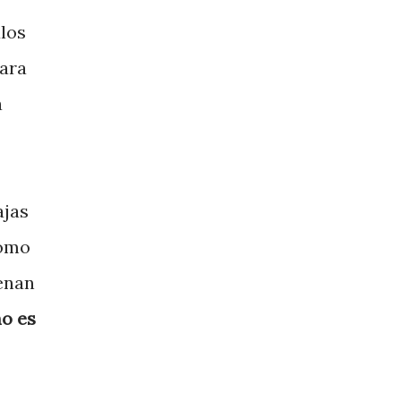
ulos
para
a
ajas
lomo
enan
o es