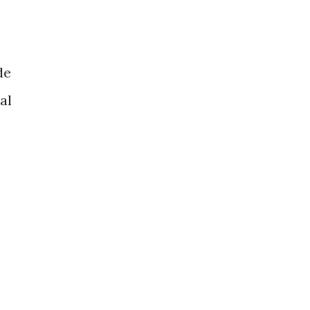
de
al