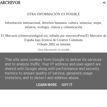
ARCHIVOS
OTRA INFORMACIÓN ES POSIBLE
Información internacional, derechos humanos, cultura, minorías, mujer,
infancia, ecología, ciencia y comunicación
El Mercurio (elmercuriodigital.es), editado por mercurioPress/El Mercurio de
España bajo licencia de Creative Commons
©Desde 2002 en internet
Otra información es posible
This site uses cookies from Google to deliver its services
and to analyze traffic. Your IP address and user-agent are
shared with Google along with performance and security
metrics to ensure quality of service, generate usage
statistics, and to detect and address abuse.
LEARN MORE
GOT IT