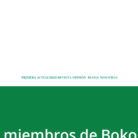
Ir al contenido principal
PRIMERA
ACTUALIDAD
REVISTA
OPINIÓN
BLOGS
NOSOTR@S
n miembros de Boko