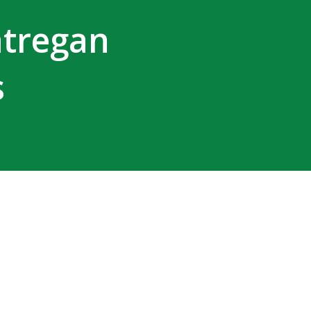
ntregan
s