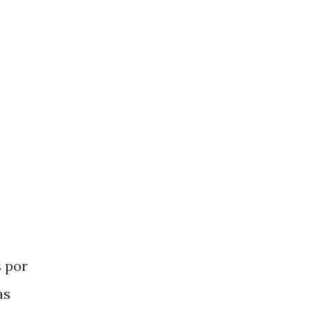
 por
as