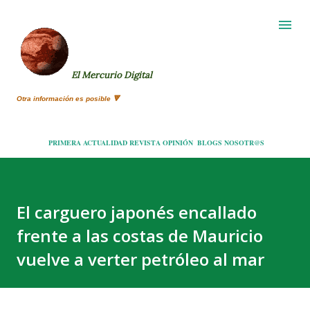
Ir al contenido principal
El Mercurio Digital
Otra información es posible 🔻
PRIMERA
ACTUALIDAD
REVISTA
OPINIÓN
BLOGS
NOSOTR@S
El carguero japonés encallado
frente a las costas de Mauricio
vuelve a verter petróleo al mar