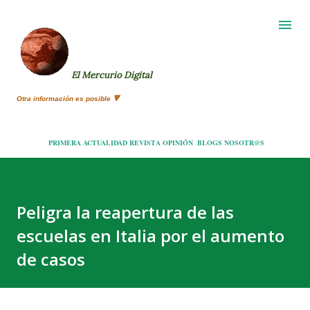
Ir al contenido principal
El Mercurio Digital
Otra información es posible 🔻
PRIMERA
ACTUALIDAD
REVISTA
OPINIÓN
BLOGS
NOSOTR@S
Peligra la reapertura de las
escuelas en Italia por el aumento
de casos