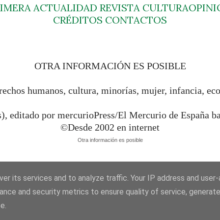
RIMERA
ACTUALIDAD
REVISTA
CULTURA
OPINI
CRÉDITOS
CONTACTOS
OTRA INFORMACIÓN ES POSIBLE
rechos humanos, cultura, minorías, mujer, infancia, ec
s), editado por mercurioPress/El Mercurio de España 
©Desde 2002 en internet
Otra información es posible
er its services and to analyze traffic. Your IP address and user
ance and security metrics to ensure quality of service, generat
e.