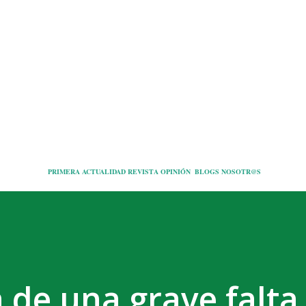
Ir al contenido principal
PRIMERA
ACTUALIDAD
REVISTA
OPINIÓN
BLOGS
NOSOTR@S
 de una grave falta