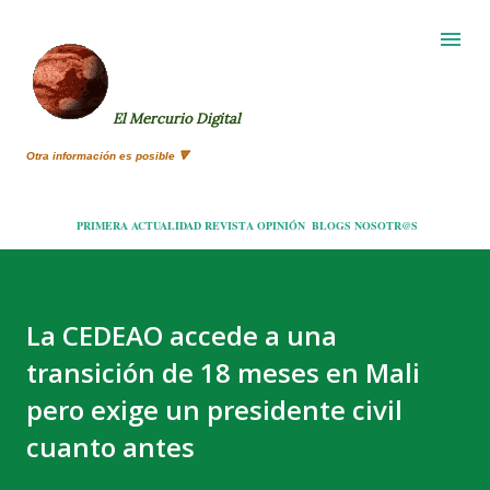
Ir al contenido principal
El Mercurio Digital
Otra información es posible 🔻
PRIMERA
ACTUALIDAD
REVISTA
OPINIÓN
BLOGS
NOSOTR@S
La CEDEAO accede a una
transición de 18 meses en Mali
pero exige un presidente civil
cuanto antes