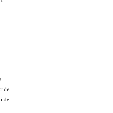
a
ar de
i de