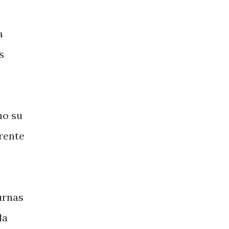
a
s
mo su
frente
urnas
la