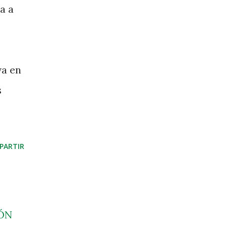
a a
va en
s
PARTIR
ÓN