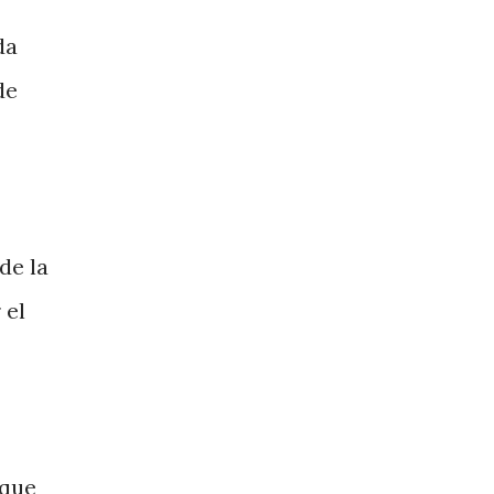
da
de
de la
 el
 que